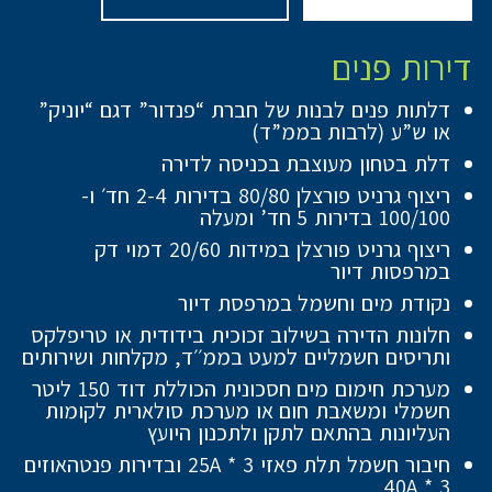
דירות פנים
דלתות פנים לבנות של חברת “פנדור” דגם “יוניק”
או ש”ע (לרבות בממ”ד)
דלת בטחון מעוצבת בכניסה לדירה
ריצוף גרניט פורצלן 80/80 בדירות 2-4 חד׳ ו-
100/100 בדירות 5 חד’ ומעלה
ריצוף גרניט פורצלן במידות 20/60 דמוי דק
במרפסות דיור
נקודת מים וחשמל במרפסת דיור
חלונות הדירה בשילוב זכוכית בידודית או טריפלקס
ותריסים חשמליים למעט בממ׳׳ד, מקלחות ושירותים
מערכת חימום מים חסכונית הכוללת דוד 150 ליטר
חשמלי ומשאבת חום או מערכת סולארית לקומות
העליונות בהתאם לתקן ולתכנון היועץ
חיבור חשמל תלת פאזי 25A * 3 ובדירות פנטהאוזים
40A * 3