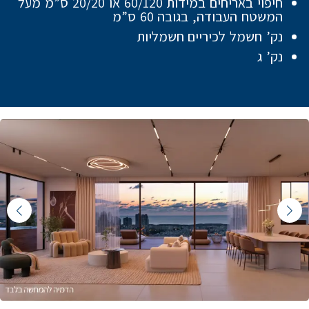
חיפוי באריחים במידות 60/120 או 20/20 ס”מ מעל
המשטח העבודה, בגובה 60 ס”מ
נק’ חשמל לכיריים חשמליות
נק’ ג
Featured Content Slide