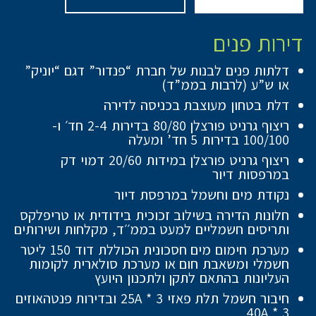
דירות פנים
דלתות פנים לבנות של חברת “פנדור” דגם “יוניק”
או ש”ע (לרבות בממ”ד)
דלת בטחון מעוצבת בכניסה לדירה
ריצוף גרניט פורצלן 80/80 בדירות 2-4 חד׳ ו-
100/100 בדירות 5 חד’ ומעלה
ריצוף גרניט פורצלן במידות 20/60 דמוי דק
במרפסות דיור
נקודת מים וחשמל במרפסת דיור
חלונות הדירה בשילוב זכוכית בידודית או טריפלקס
ותריסים חשמליים למעט בממ׳׳ד, מקלחות ושירותים
מערכת חימום מים חסכונית הכוללת דוד 150 ליטר
חשמלי ומשאבת חום או מערכת סולארית לקומות
העליונות בהתאם לתקן ולתכנון היועץ
חיבור חשמל תלת פאזי 25A * 3 ובדירות פנטהאוזים
40A * 3