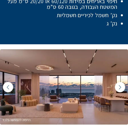
חיפוי באריחים במידות 60/120 או 20/20 ס”מ מעל
המשטח העבודה, בגובה 60 ס”מ
נק’ חשמל לכיריים חשמליות
נק’ ג
Featured Content Slide