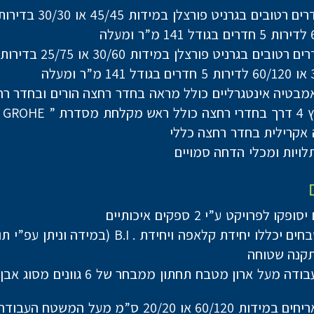
טובים בגרניט פורצלן במידות 45/45 או 30/30 בדירות 2-5 חד׳
טובים בגרניט פורצלן במידות 30/60 או 25/75 בדירות 2-5 חד׳
אמבטיה אינטגרליים כולל מראה בחדר רחצה הורים ובחדר רח
GRO ” או ש”ע
אקרילית בחדר רחצה כללי
לויות ומכלי הדחה סמויים
ו לפרויקט ע”י 2 ספקים איכותיים
ללו יחידת קלאפה ויחידת . B.I (במידה וניתן עפ”י תוכנית)
תקנה שטוחה
משטח עבודה מעל ארון מטבח תחתון ממבחר של 6 ג
חיפוי באריחים במידות 60/120 או 20/20 ס”מ מעל המשטח