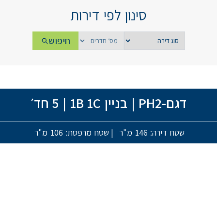
סינון לפי דירות
חיפוש
דגם-PH2
|
בניין 1B 1C
|
5 חד׳
שטח דירה: 146 מ"ר
|
שטח מרפסת: 106 מ"ר