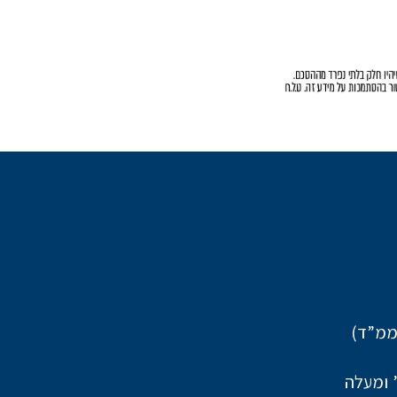
ממ”ד)