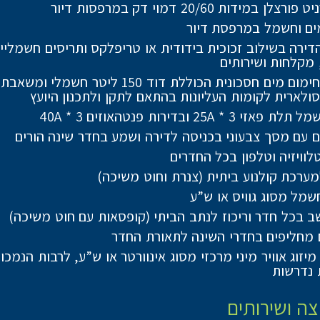
צלן במידות 20/60 דמוי דק במרפסות דיור
ים וחשמל במרפסת דיור
הדירה בשילוב זכוכית בידודית או טריפלקס ותריסים חשמלי
 מקלחות ושירותים
מערכת חימום מים חסכונית הכוללת דוד 150 ליטר חשמל
ולארית לקומות העליונות בהתאם לתקן ולתכנון היועץ
י 25A * 3 ובדירות פנטהאוזים 40A * 3
ם עם מסך צבעוני בכניסה לדירה ושמע בחדר שינה הורים
לוויזיה וטלפון בכל החדרים
מערכת קולנוע ביתית (צנרת וחוט משיכה)
שמל מסוג גוויס או ש”ע
ב בכל חדר וריכוז לנתב הביתי (קופסאות עם חוט משיכה)
מחליפים בחדרי השינה לתאורת החדר
יזוג אוויר מיני מרכזי מסוג אינוורטר או ש”ע, לרבות הנמכו
 נדרשות
ה ושירותים