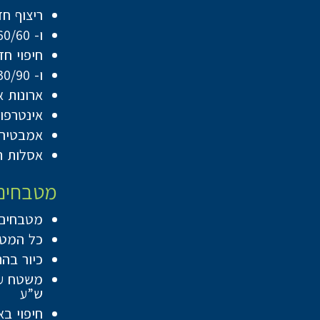
ריצוף חדרים ר
ו- 60/60 לדירות 5 חדרים בגודל 141 מ”ר ומעלה
חיפוי חדרים ר
ו- 30/90 או 60/120 לדירות 5 חדרים בגודל 141 מ”ר ומעלה
ארונות 
אינטרפוץ 4 דרך בחדרי רחצה כולל ראש מקלחת מסדרת ” HE
אמבטיה 
אסלות ת
מטבחים
מטבחים יסופק
כל המטבחים יכ
כיור בה
ש”ע