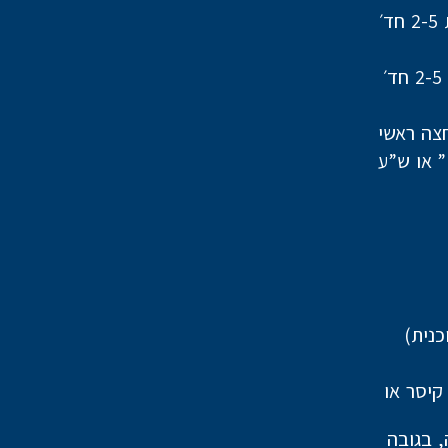
צה ראשי
וונים מסוג אבן קיסר או
 העבודה, בגובה