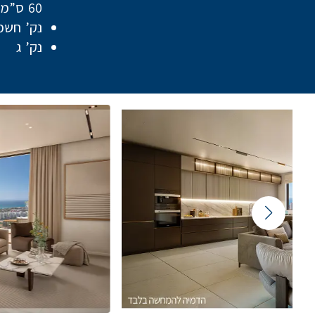
60 ס”מ
נק’ חשמ
נק’ ג
Featured Content Slider