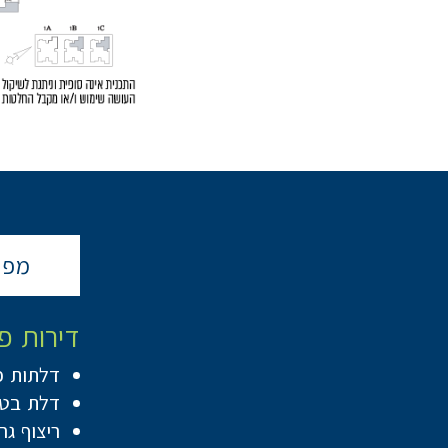
מפר
דירות פ
דלתות פ
דלת בטח
ריצוף גרניט פורצלן 80/80 בדיר