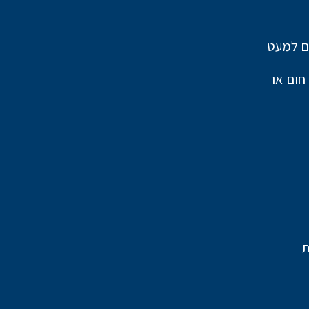
ים למעט
י ומשאבת חום או
ת