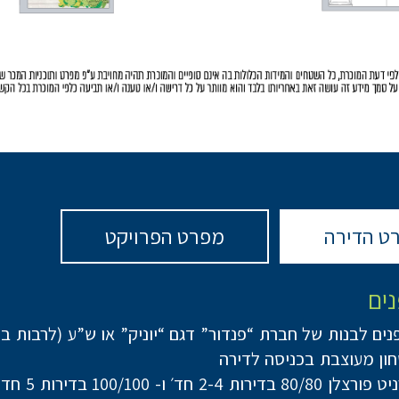
ט הדירה
מפרט הפרויקט
נים
נים לבנות של חברת “פנדור” דגם “יוניק” או ש”ע (לרבות ב
ון מעוצבת בכניסה לדירה
ות 2-4 חד׳ ו- 100/100 בדירות 5 חד’ ומעלה