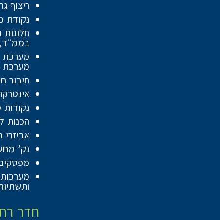
ריצוף גרניט פור
נקודת מ
חלונות 
בממ׳׳ד,
מערכת ס
חיבור חשמל תלת פאז
אינטרקו
נקודות ט
הכנות ל
אביזרי ח
נק’ מחש
מפסקים 
מערכות מ
ותשתיות
חדר רחצ