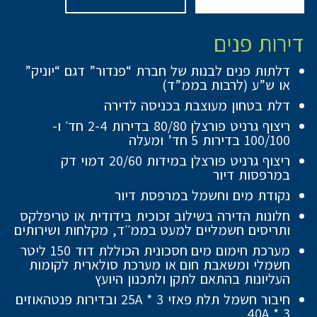
דירות פנים
דלתות פנים לבנות של חברת “פנדור” דגם “יוניק”
או ש”ע (לרבות בממ”ד)
דלת בטחון מעוצבת בכניסה לדירה
ריצוף גרניט פורצלן 80/80 בדירות 2-4 חד׳ ו-
100/100 בדירות 5 חד’ ומעלה
ריצוף גרניט פורצלן במידות 20/60 דמוי דק
במרפסות דיור
נקודת מים וחשמל במרפסת דיור
חלונות הדירה בשילוב זכוכית בידודית או טריפלקס
ותריסים חשמליים למעט בממ׳׳ד, מקלחות ושירותים
מערכת חימום מים חסכונית הכוללת דוד 150 ליטר
חשמלי ומשאבת חום או מערכת סולארית לקומות
העליונות בהתאם לתקן ולתכנון היועץ
חיבור חשמל תלת פאזי 25A * 3 ובדירות פנטהאוזים
40A * 3