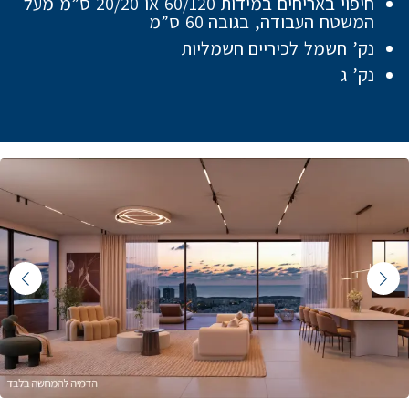
חיפוי באריחים במידות 60/120 או 20/20 ס”מ מעל
המשטח העבודה, בגובה 60 ס”מ
נק’ חשמל לכיריים חשמליות
נק’ ג
Featured Content Slide