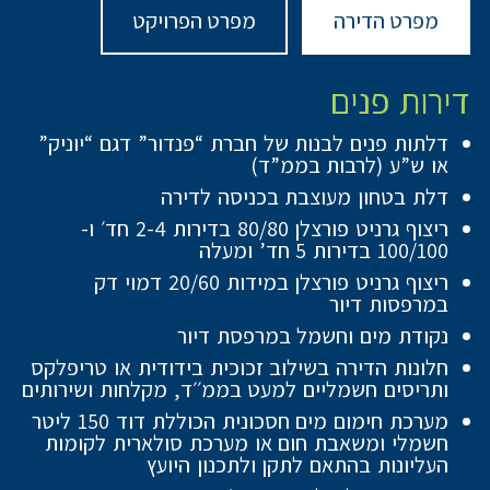
מפרט הדירה
מפרט הפרויקט
דירות פנים
דלתות פנים לבנות של חברת “פנדור” דגם “יוניק”
או ש”ע (לרבות בממ”ד)
דלת בטחון מעוצבת בכניסה לדירה
ריצוף גרניט פורצלן 80/80 בדירות 2-4 חד׳ ו-
100/100 בדירות 5 חד’ ומעלה
ריצוף גרניט פורצלן במידות 20/60 דמוי דק
במרפסות דיור
נקודת מים וחשמל במרפסת דיור
חלונות הדירה בשילוב זכוכית בידודית או טריפלקס
ותריסים חשמליים למעט בממ׳׳ד, מקלחות ושירותים
מערכת חימום מים חסכונית הכוללת דוד 150 ליטר
חשמלי ומשאבת חום או מערכת סולארית לקומות
העליונות בהתאם לתקן ולתכנון היועץ