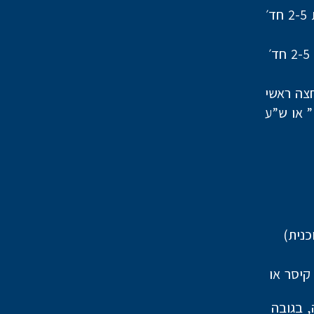
צה ראשי
וונים מסוג אבן קיסר או
 העבודה, בגובה