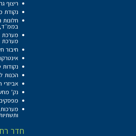
ריצוף גרניט פור
נקודת מ
חלונות 
בממ׳׳ד,
מערכת ס
חיבור חשמל תלת פאז
אינטרקו
נקודות ט
הכנות ל
אביזרי ח
נק’ מחש
מפסקים 
מערכות מ
ותשתיות
חדר רחצ