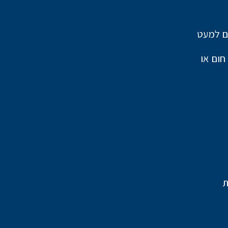
ים למעט
י ומשאבת חום או
ת