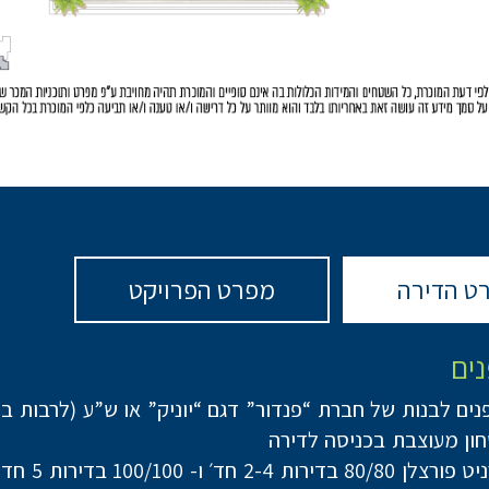
ט הדירה
מפרט הפרויקט
נים
נים לבנות של חברת “פנדור” דגם “יוניק” או ש”ע (לרבות ב
ון מעוצבת בכניסה לדירה
ות 2-4 חד׳ ו- 100/100 בדירות 5 חד’ ומעלה