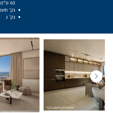
60 ס”מ
נק’ חשמ
נק’ ג
Featured Content Slider