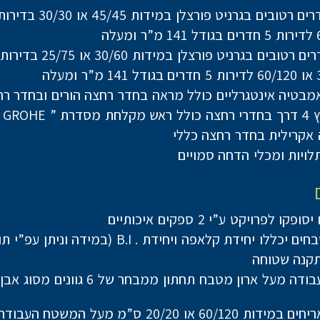
טובים בגרניט פורצלן במידות 45/45 או 30/30 בדירות 2-5 חד׳
טובים בגרניט פורצלן במידות 30/60 או 25/75 בדירות 2-5 חד׳
אמבטיה אינטגרליים כולל מראה בחדר רחצה הורים ובחדר רח
GRO ” או ש”ע
אקרילית בחדר רחצה כללי
לויות ומכלי הדחה סמויים
ו לפרויקט ע”י 2 ספקים איכותיים
ללו יחידת קלאפה ויחידת . B.I (במידה וניתן עפ”י תוכנית)
תקנה שטוחה
משטח עבודה מעל ארון מטבח תחתון ממבחר של 6 ג
חיפוי באריחים במידות 60/120 או 20/20 ס”מ מעל המשטח