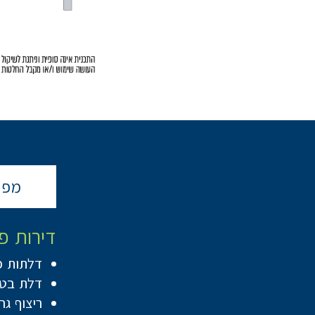
מפר
דירות פ
דלתות פ
דלת בטח
ריצוף גרניט פורצלן 80/80 בדיר