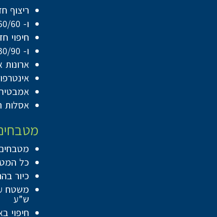
ריצוף חדרים ר
ו- 60/60 לדירות 5 חדרים בגודל 141 מ”ר ומעלה
חיפוי חדרים ר
ו- 30/90 או 60/120 לדירות 5 חדרים בגודל 141 מ”ר ומעלה
ארונות 
אינטרפוץ 4 דרך בחדרי רחצה כולל ראש מקלחת מסדרת ” HE
אמבטיה 
אסלות ת
מטבחים
מטבחים יסופק
כל המטבחים יכ
כיור בה
ש”ע