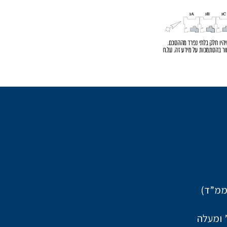
ממ”ד)