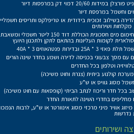
צלן במידות 20/60 דמוי דק במרפסות דיור
ים וחשמל במרפסת דיור
הדירה בשילוב זכוכית בידודית או טריפלקס ותריסים חשמלי
 מקלחות ושירותים
מערכת חימום מים חסכונית הכוללת דוד 150 ליטר חשמל
ולארית לקומות העליונות בהתאם לתקן ולתכנון היועץ
י 25A * 3 ובדירות פנטהאוזים 40A * 3
ם עם מסך צבעוני בכניסה לדירה ושמע בחדר שינה הורים
לוויזיה וטלפון בכל החדרים
מערכת קולנוע ביתית (צנרת וחוט משיכה)
שמל מסוג גוויס או ש”ע
ב בכל חדר וריכוז לנתב הביתי (קופסאות עם חוט משיכה)
מחליפים בחדרי השינה לתאורת החדר
יזוג אוויר מיני מרכזי מסוג אינוורטר או ש”ע, לרבות הנמכו
 נדרשות
ה ושירותים