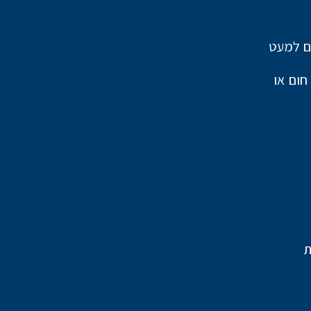
ים למעט
י ומשאבת חום או
ת