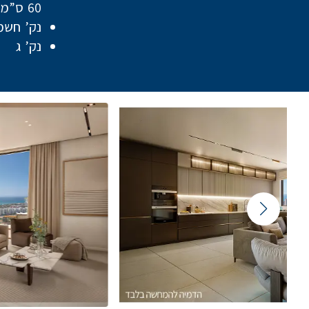
60 ס”מ
נק’ חשמ
נק’ ג
Featured Content Slider