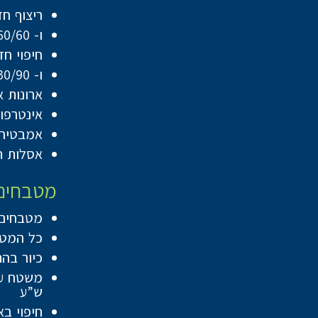
ריצוף חדרים ר
ו- 60/60 לדירות 5 חדרים בגודל 141 מ”ר ומעלה
חיפוי חדרים ר
ו- 30/90 או 60/120 לדירות 5 חדרים בגודל 141 מ”ר ומעלה
ארונות 
אינטרפוץ 4 דרך בחדרי רחצה כולל ראש מקלחת מסדרת ” HE
אמבטיה 
אסלות ת
מטבחים
מטבחים יסופק
כל המטבחים יכ
כיור בה
ש”ע