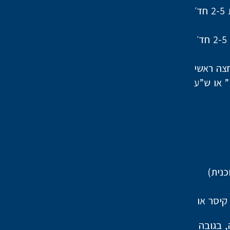
צה ראשי
וונים מסוג אבן קיסר או
 העבודה, בגובה