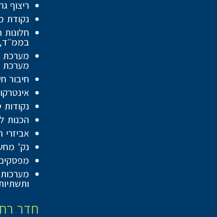
ריצוף גרניט פור
נקודת מ
חלונות 
בממ׳׳ד,
מערכת ס
חיבור חשמל תלת פאז
אינטרקו
נקודות ט
הכנות ל
אביזרי ח
נק’ מחש
מפסקים 
מערכות מ
ותשתיות
חדר רחצ