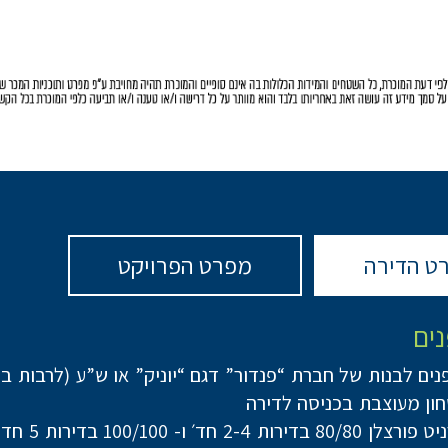
ט הדירה
מפרט הפרויקט
נים
נים לבנות של חברת “פנדור” דגם “יוניק” או ש”ע (לרבות ב
ון מעוצבת בכניסה לדירה
ות 2-4 חד׳ ו- 100/100 בדירות 5 חד’ ומעלה