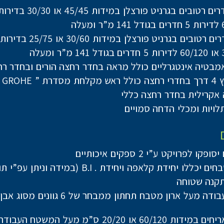
טובים בגרניט פורצלן במידות 45/45 או 30/30 בדירות 2-5 חד׳
טובים בגרניט פורצלן במידות 30/60 או 25/75 בדירות 2-5 חד׳
אמבטיה אינטגרליים כולל מראה בחדר רחצה הורים ובחדר רח
GRO ” או ש”ע
אקרילית בחדר רחצה כללי
לויות ומכלי הדחה סמויים
ו לפרויקט ע”י 2 ספקים איכותיים
ללו יחידת קלאפה ויחידת . B.I (במידה וניתן עפ”י תוכנית)
תקנה שטוחה
משטח עבודה מעל ארון מטבח תחתון ממבחר של 6 ג
חיפוי באריחים במידות 60/120 או 20/20 ס”מ מעל המשטח