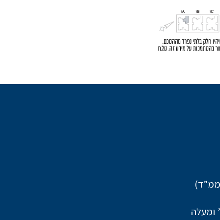
ממ”ד)