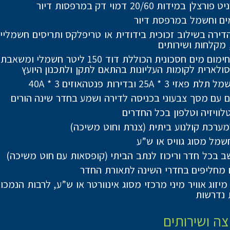
צלן במידות 20/60 דמוי דק במרפסות דיור
ים וחשמל במרפסת דיור
הדירה בשילוב זכוכית בידודית או טריפלקס ותריסים חשמלי
 מקלחות ושירותים
מערכת חימום מים חסכונית הכוללת דוד 150 ליטר חשמל
ולארית לקומות העליונות בהתאם לתקן ולתכנון היועץ
י 25A * 3 ובדירות פנטהאוזים 40A * 3
ם עם מסך צבעוני בכניסה לדירה ושמע בחדר שינה הורים
לוויזיה וטלפון בכל החדרים
מערכת קולנוע ביתית (צנרת וחוט משיכה)
שמל מסוג גוויס או ש”ע
ב בכל חדר וריכוז לנתב הביתי (קופסאות עם חוט משיכה)
מחליפים בחדרי השינה לתאורת החדר
יזוג אוויר מיני מרכזי מסוג אינוורטר או ש”ע, לרבות הנמכו
 נדרשות
ה ושירותים