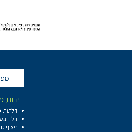
מפר
דירות פ
דלתות פ
דלת בטח
ריצוף גרניט פורצלן 80/80 בדיר