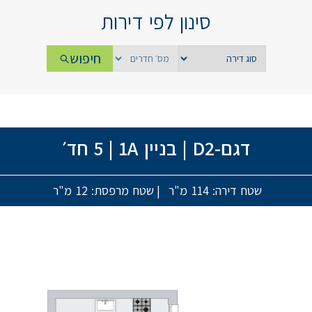
סינון לפי דירות
חיפוש
דגם-D2
|
בניין 1A
|
5 חד׳
שטח דירה: 114 מ"ר
|
שטח מרפסת: 12 מ"ר