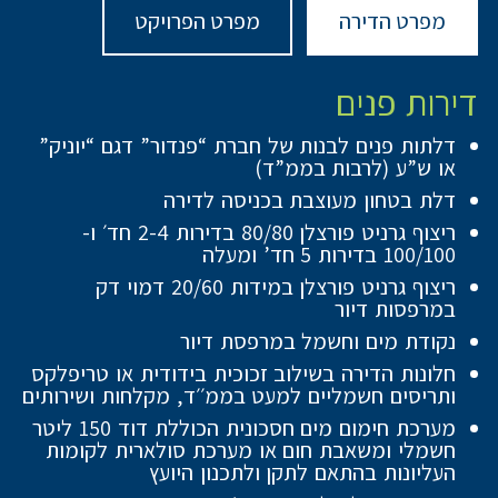
מפרט הדירה
מפרט הפרויקט
דירות פנים
דלתות פנים לבנות של חברת “פנדור” דגם “יוניק”
או ש”ע (לרבות בממ”ד)
דלת בטחון מעוצבת בכניסה לדירה
ריצוף גרניט פורצלן 80/80 בדירות 2-4 חד׳ ו-
100/100 בדירות 5 חד’ ומעלה
ריצוף גרניט פורצלן במידות 20/60 דמוי דק
במרפסות דיור
נקודת מים וחשמל במרפסת דיור
חלונות הדירה בשילוב זכוכית בידודית או טריפלקס
ותריסים חשמליים למעט בממ׳׳ד, מקלחות ושירותים
מערכת חימום מים חסכונית הכוללת דוד 150 ליטר
חשמלי ומשאבת חום או מערכת סולארית לקומות
העליונות בהתאם לתקן ולתכנון היועץ