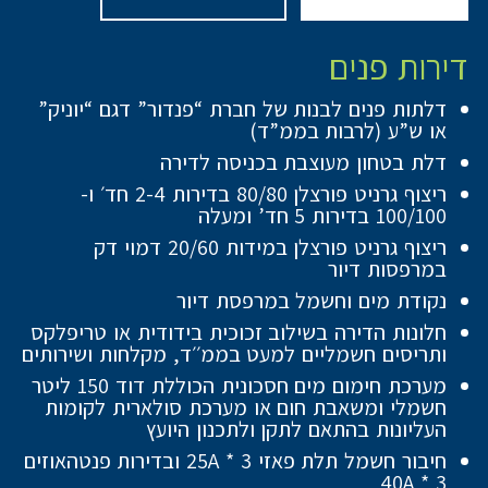
דירות פנים
דלתות פנים לבנות של חברת “פנדור” דגם “יוניק”
או ש”ע (לרבות בממ”ד)
דלת בטחון מעוצבת בכניסה לדירה
ריצוף גרניט פורצלן 80/80 בדירות 2-4 חד׳ ו-
100/100 בדירות 5 חד’ ומעלה
ריצוף גרניט פורצלן במידות 20/60 דמוי דק
במרפסות דיור
נקודת מים וחשמל במרפסת דיור
חלונות הדירה בשילוב זכוכית בידודית או טריפלקס
ותריסים חשמליים למעט בממ׳׳ד, מקלחות ושירותים
מערכת חימום מים חסכונית הכוללת דוד 150 ליטר
חשמלי ומשאבת חום או מערכת סולארית לקומות
העליונות בהתאם לתקן ולתכנון היועץ
חיבור חשמל תלת פאזי 25A * 3 ובדירות פנטהאוזים
40A * 3