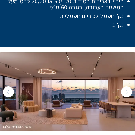
חיפוי באריחים במידות 60/120 או 20/20 ס”מ מעל
המשטח העבודה, בגובה 60 ס”מ
נק’ חשמל לכיריים חשמליות
נק’ ג
Featured Content Slide