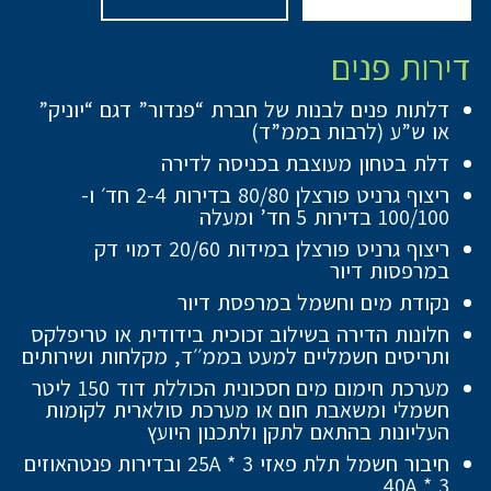
דירות פנים
דלתות פנים לבנות של חברת “פנדור” דגם “יוניק”
או ש”ע (לרבות בממ”ד)
דלת בטחון מעוצבת בכניסה לדירה
ריצוף גרניט פורצלן 80/80 בדירות 2-4 חד׳ ו-
100/100 בדירות 5 חד’ ומעלה
ריצוף גרניט פורצלן במידות 20/60 דמוי דק
במרפסות דיור
נקודת מים וחשמל במרפסת דיור
חלונות הדירה בשילוב זכוכית בידודית או טריפלקס
ותריסים חשמליים למעט בממ׳׳ד, מקלחות ושירותים
מערכת חימום מים חסכונית הכוללת דוד 150 ליטר
חשמלי ומשאבת חום או מערכת סולארית לקומות
העליונות בהתאם לתקן ולתכנון היועץ
חיבור חשמל תלת פאזי 25A * 3 ובדירות פנטהאוזים
40A * 3