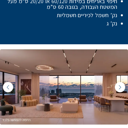
חיפוי באריחים במידות 60/120 או 20/20 ס”מ מעל
המשטח העבודה, בגובה 60 ס”מ
נק’ חשמל לכיריים חשמליות
נק’ ג
Featured Content Slide