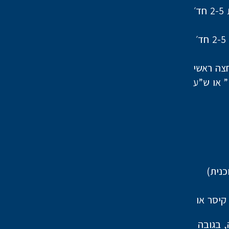
צה ראשי
וונים מסוג אבן קיסר או
 העבודה, בגובה