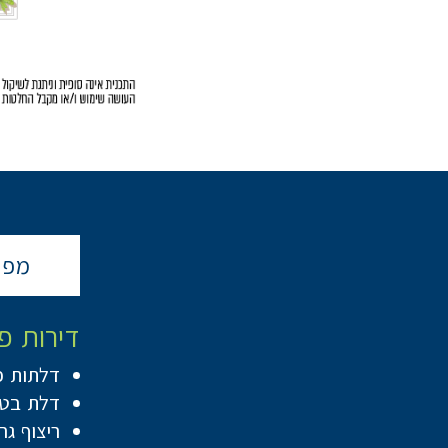
מפר
דירות פ
דלתות פ
דלת בטח
ריצוף גרניט פורצלן 80/80 בדיר