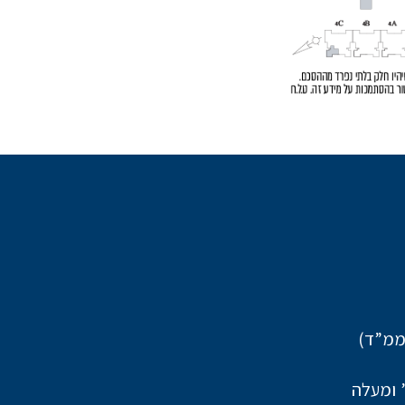
ממ”ד)