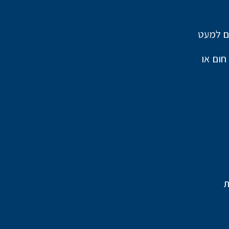
ים למעט
י ומשאבת חום או
ת