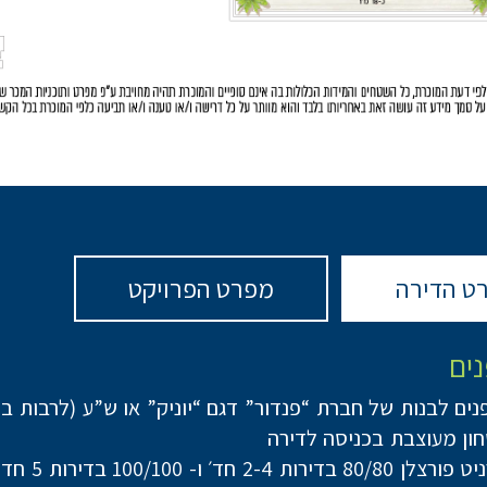
ט הדירה
מפרט הפרויקט
נים
נים לבנות של חברת “פנדור” דגם “יוניק” או ש”ע (לרבות ב
ון מעוצבת בכניסה לדירה
ות 2-4 חד׳ ו- 100/100 בדירות 5 חד’ ומעלה