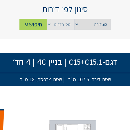
סינון לפי דירות
חיפוש
דגם-C15+C15.1
|
בניין 4C
|
4 חד׳
שטח דירה: 107.5 מ"ר
|
שטח מרפסת: 18 מ"ר