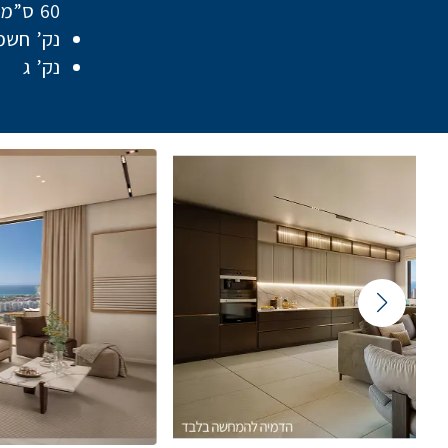
60 ס”מ
נק’ חשמ
נק’ ג
Featured Content Slider