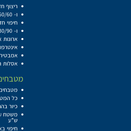
ריצוף חדרים ר
ו- 60/60 לדירות 5 חדרים בגודל 141 מ”ר ומעלה
חיפוי חדרים ר
ו- 30/90 או 60/120 לדירות 5 חדרים בגודל 141 מ”ר ומעלה
ארונות 
אינטרפוץ 4 דרך בחדרי רחצה כולל ראש מקלחת מסדרת ” HE
אמבטיה 
אסלות ת
מטבחים
מטבחים יסופק
כל המטבחים יכ
כיור בה
ש”ע