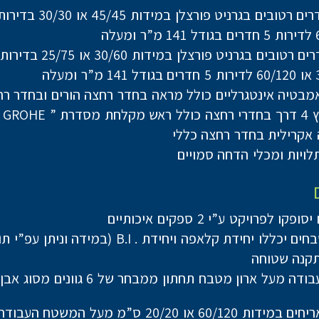
טובים בגרניט פורצלן במידות 45/45 או 30/30 בדירות 2-5 חד׳
טובים בגרניט פורצלן במידות 30/60 או 25/75 בדירות 2-5 חד׳
אמבטיה אינטגרליים כולל מראה בחדר רחצה הורים ובחדר רח
GRO ” או ש”ע
אקרילית בחדר רחצה כללי
לויות ומכלי הדחה סמויים
ו לפרויקט ע”י 2 ספקים איכותיים
ללו יחידת קלאפה ויחידת . B.I (במידה וניתן עפ”י תוכנית)
תקנה שטוחה
משטח עבודה מעל ארון מטבח תחתון ממבחר של 6 ג
חיפוי באריחים במידות 60/120 או 20/20 ס”מ מעל המשטח