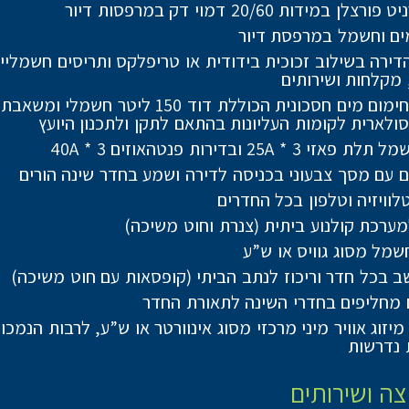
צלן במידות 20/60 דמוי דק במרפסות דיור
ים וחשמל במרפסת דיור
הדירה בשילוב זכוכית בידודית או טריפלקס ותריסים חשמלי
 מקלחות ושירותים
מערכת חימום מים חסכונית הכוללת דוד 150 ליטר חשמל
ולארית לקומות העליונות בהתאם לתקן ולתכנון היועץ
י 25A * 3 ובדירות פנטהאוזים 40A * 3
ם עם מסך צבעוני בכניסה לדירה ושמע בחדר שינה הורים
לוויזיה וטלפון בכל החדרים
מערכת קולנוע ביתית (צנרת וחוט משיכה)
שמל מסוג גוויס או ש”ע
ב בכל חדר וריכוז לנתב הביתי (קופסאות עם חוט משיכה)
מחליפים בחדרי השינה לתאורת החדר
יזוג אוויר מיני מרכזי מסוג אינוורטר או ש”ע, לרבות הנמכו
 נדרשות
ה ושירותים