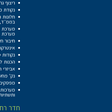
ריצוף גרניט פור
נקודת מ
חלונות 
בממ׳׳ד,
מערכת ס
חיבור חשמל תלת פאז
אינטרקו
נקודות ט
הכנות ל
אביזרי ח
נק’ מחש
מפסקים 
מערכות מ
ותשתיות
חדר רחצ