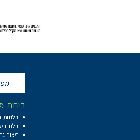
מפר
דירות פ
דלתות פ
דלת בטח
ריצוף גרניט פורצלן 80/80 בדיר