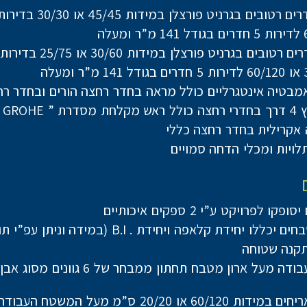
טובים בגרניט פורצלן במידות 45/45 או 30/30 בדירות 2-5 חד׳
טובים בגרניט פורצלן במידות 30/60 או 25/75 בדירות 2-5 חד׳
אמבטיה אינטגרליים כולל מראה בחדר רחצה הורים ובחדר רח
GRO ” או ש”ע
אקרילית בחדר רחצה כללי
לויות ומכלי הדחה סמויים
ו לפרויקט ע”י 2 ספקים איכותיים
ללו יחידת קלאפה ויחידת . B.I (במידה וניתן עפ”י תוכנית)
תקנה שטוחה
משטח עבודה מעל ארון מטבח תחתון ממבחר של 6 ג
חיפוי באריחים במידות 60/120 או 20/20 ס”מ מעל המשטח