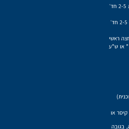
צה ראשי
וונים מסוג אבן קיסר או
 העבודה, בגובה