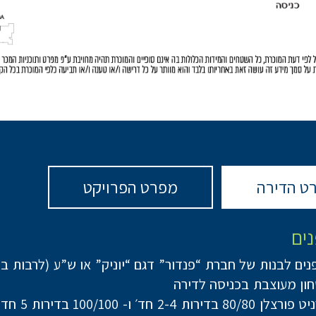
ט הדירה
מפרט הפרויקט
נים
נים לבנות של חברת “פנדור” דגם “יוניק” או ש”ע (לרבות ב
ון מעוצבת בכניסה לדירה
ות 2-4 חד׳ ו- 100/100 בדירות 5 חד’ ומעלה