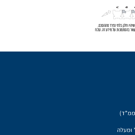
ממ”ד)