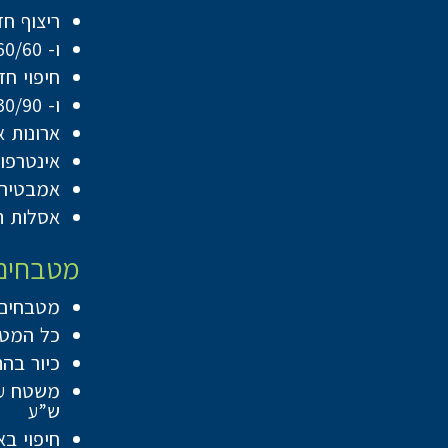
ריצוף חדרים ר
ו- 60/60 לדירות 5 חדרים בגודל 141 מ”ר ומעלה
חיפוי חדרים ר
ו- 30/90 או 60/120 לדירות 5 חדרים בגודל 141 מ”ר ומעלה
ארונות 
אינטרפוץ 4 דרך בחדרי רחצה כולל ראש מקלחת מסדרת ” HE
אמבטיה 
אסלות ת
מטבחים
מטבחים יסופק
כל המטבחים יכ
כיור בה
ש”ע