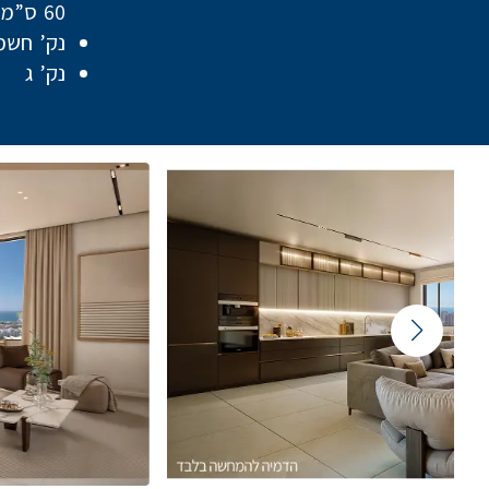
60 ס”מ
נק’ חשמ
נק’ ג
Featured Content Slider