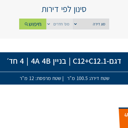
סינון לפי דירות
חיפוש
דגם-C12+C12.1
|
בניין 4A 4B
|
4 חד׳
שטח דירה: 100.5 מ"ר
|
שטח מרפסת: 12 מ"ר