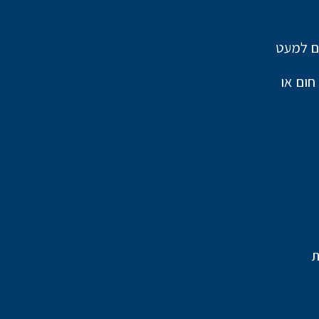
ים למעט
י ומשאבת חום או
ת