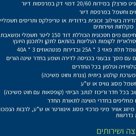
צלן במידות 20/60 דמוי דק במרפסות דיור
ים וחשמל במרפסת דיור
הדירה בשילוב זכוכית בידודית או טריפלקס ותריסים חשמלי
 מקלחות ושירותים
מערכת חימום מים חסכונית הכוללת דוד 150 ליטר חשמל
ולארית לקומות העליונות בהתאם לתקן ולתכנון היועץ
י 25A * 3 ובדירות פנטהאוזים 40A * 3
ם עם מסך צבעוני בכניסה לדירה ושמע בחדר שינה הורים
לוויזיה וטלפון בכל החדרים
מערכת קולנוע ביתית (צנרת וחוט משיכה)
שמל מסוג גוויס או ש”ע
ב בכל חדר וריכוז לנתב הביתי (קופסאות עם חוט משיכה)
מחליפים בחדרי השינה לתאורת החדר
יזוג אוויר מיני מרכזי מסוג אינוורטר או ש”ע, לרבות הנמכו
 נדרשות
ה ושירותים